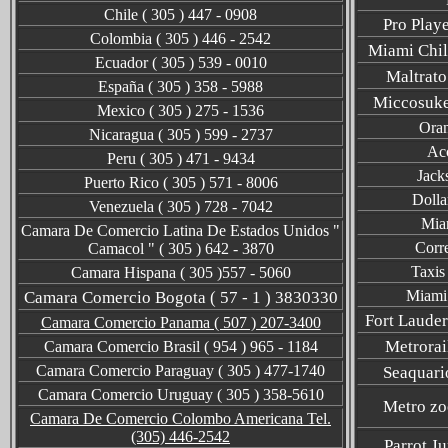
Chile ( 305 ) 447 - 0908
Pro Playe
Colombia ( 305 ) 446 - 2542
Miami Chil
Ecuador ( 305 ) 539 - 0010
Maltrato
España ( 305 ) 358 - 5988
Miccosukee
Mexico ( 305 ) 275 - 1536
Oran
Nicaragua ( 305 ) 599 - 2737
Acc
Peru ( 305 ) 471 - 9434
Jack
Puerto Rico ( 305 ) 571 - 8006
Dolla
Venezuela ( 305 ) 728 - 7042
Miam
Camara De Comercio Latina De Estados Unidos "
Corre
Camacol " ( 305 ) 642 - 3870
Taxis
Camara Hispana ( 305 )557 - 5060
Miami 
Camara Comercio Bogota ( 57 - 1 ) 3830330
Fort Lauder
Camara Comercio Panama ( 507 ) 207-3400
Metrorai
Camara Comercio Brasil ( 954 ) 965 - 1184
Camara Comercio Paraguay ( 305 ) 477-1740
Seaquari
Camara Comercio Uruguay ( 305 ) 358-5610
Metro zo
Camara De Comercio Colombo Americana Tel.
(305) 446-2542
Parrot J