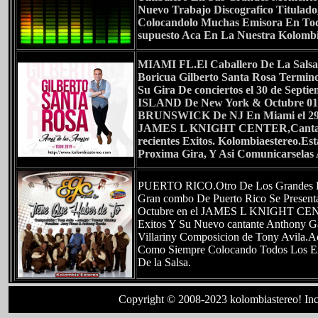
Nuevo Trabajo Discografico Titulad
Colocandolo Muchas Emisora En To
supuesto Aca En La Nuestra Kolombi
MIAMI FL.
El Caballero De La Salsa
Boricua Gilberto Santa Rosa Termin
Su Gira De conciertos el 30 de Sept
ISLAND De New York & Octubre 01
BRUNSWICK De NJ En Miami el 29 d
JAMES L KNIGHT CENTER,Cantan
recientes Exitos. Kolombiaestereo.Es
Proxima Gira, Y Asi Comunicarselas 
PUERTO RICO.
Otro De Los Grandes 
Gran combo De Puerto Rico Se Present
Octubre en el JAMES L KNIGHT CEN
Exitos Y Su Nuevo cantante Anthony G
Villariny Composicion de Tony Avila.A
Como Siempre Colocando Todos Los Ex
De la Salsa.
Copyright © 2008-2023 kolombiastereo! Inc