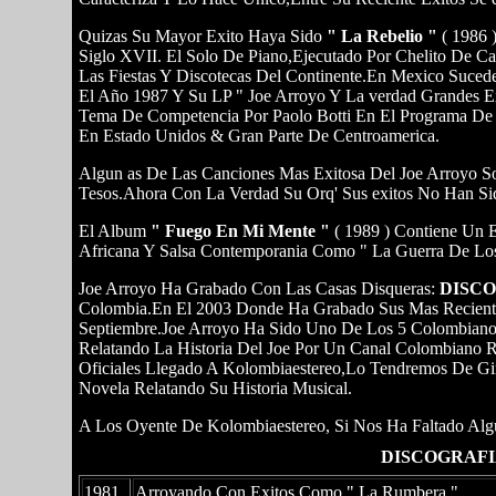
Quizas Su Mayor Exito Haya Sido
" La Rebelio "
( 1986 
Siglo XVII. El Solo De Piano,Ejecutado Por Chelito De C
Las Fiestas Y Discotecas Del Continente.En Mexico Suce
El Año 1987 Y Su LP " Joe Arroyo Y La verdad Grandes E
Tema De Competencia Por Paolo Botti En El Programa De 
En Estado Unidos & Gran Parte De Centroamerica.
Algun as De Las Canciones Mas Exitosa Del Joe Arroyo S
Tesos.Ahora Con La Verdad Su Orq' Sus exitos No Han Si
El Album
" Fuego En Mi Mente "
( 1989 ) Contiene Un 
Africana Y Salsa Contemporania Como " La Guerra De Los 
Joe Arroyo Ha Grabado Con Las Casas Disqueras:
DISCO
Colombia.En El 2003 Donde Ha Grabado Sus Mas Recientes 
Septiembre.Joe Arroyo Ha Sido Uno De Los 5 Colombia
Relatando La Historia Del Joe Por Un Canal Colombiano 
Oficiales Llegado A Kolombiaestereo,Lo Tendremos De G
Novela Relatando Su Historia Musical.
A Los Oyente De Kolombiaestereo, Si Nos Ha Faltado Alg
DISCOGRAFIA
1981
Arroyando,Con Exitos Como " La Rumbera "