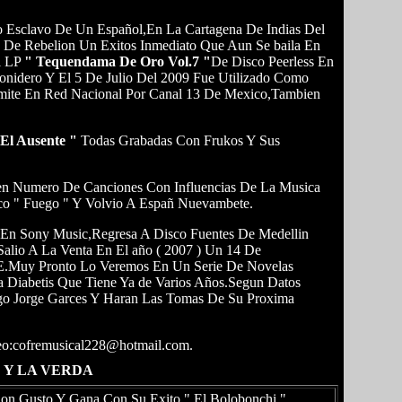
o Esclavo De Un Español,En La Cartagena De Indias Del
n De Rebelion Un Exitos Inmediato Que Aun Se baila En
l LP
" Tequendama De Oro Vol.7 "
De Disco Peerless En
onidero Y El 5 De Julio Del 2009 Fue Utilizado Como
smite En Red Nacional Por Canal 13 De Mexico,Tambien
El Ausente "
Todas Grabadas Con Frukos Y Sus
en Numero De Canciones Con Influencias De La Musica
aco " Fuego " Y Volvio A Españ Nuevambete.
En Sony Music,Regresa A Disco Fuentes De Medellin
alio A La Venta En El año ( 2007 ) Un 14 De
.Muy Pronto Lo Veremos En Un Serie De Novelas
 Diabetis Que Tiene Ya de Varios Años.Segun Datos
go Jorge Garces Y Haran Las Tomas De Su Proxima
reo:cofremusical228@hotmail.com.
E Y LA VERDA
on Gusto Y Gana,Con Su Exito " El Bolobonchi "