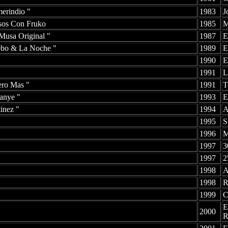
erindio "
1983
J
sos Con Fruko
1985
M
Musa Original "
1987
E
ebo & La Noche "
1989
E
1990
E
1991
L
ero Mas "
1991
T
anye "
1993
E
inez "
1994
A
1995
S
1996
M
1997
3
1997
2
1998
A
1998
R
1999
C
E
2000
R