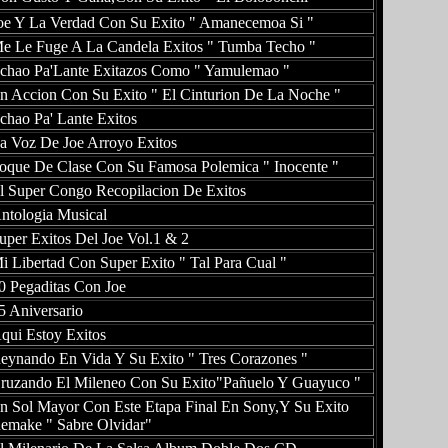
oe Y La Verdad Con Su Exito " Amanecemoa Si "
e Le Fuge A La Candela Exitos " Tumba Techo "
chao Pa'Lante Exitazos Como " Yamulemao "
n Accion Con Su Exito " El Cinturion De La Noche "
chao Pa' Lante Exitos
a Voz De Joe Arroyo Exitos
oque De Clase Con Su Famosa Polemica " Inocente "
l Super Congo Recopilacion De Exitos
ntologia Musical
uper Exitos Del Joe Vol.1 & 2
i Libertad Con Super Exito " Tal Para Cual "
0 Pegaditas Con Joe
5 Aniversario
qui Estoy Exitos
eynando En Vida Y Su Exito " Tres Corazones "
ruzando El Mileneo Con Su Exito"Pañuelo Y Guayuco "
n Sol Mayor Con Este Etapa Final En Sony,Y Su Exito
emake " Sabre Olvidar"