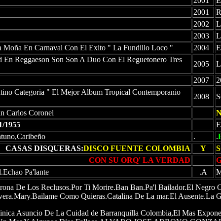
2001
E
2001
R
2002
L
2003
L
a Moña En Carnaval Con El Exito " La Fundillo Loco "
2004
E
d En Reggaeson Son Son A Duo Con El Reguetonero Tres
2005
L
2007
2
no Categoria " El Mejor Album Tropical Contemporanio
2008
S
an Carlos Coronel
1/1955
E
ntuno,Caribeño
.
.
CASAS DISQUERAS:
DISCO FUENTE COLOMBIA
Y
CON SU ORQ' LA VERDAD
.Echao Pa'lante
.A
M
rona De Los Reclusos.Por Ti Morire.Ban Ban.Pa'l Bailador.El Neg
era.Mary.Bailame Como Quieras.Catalina De La mar.El Ausente.La G
nica Asuncio De La Cuidad de Barranquilla Colombia,El Mas Expone