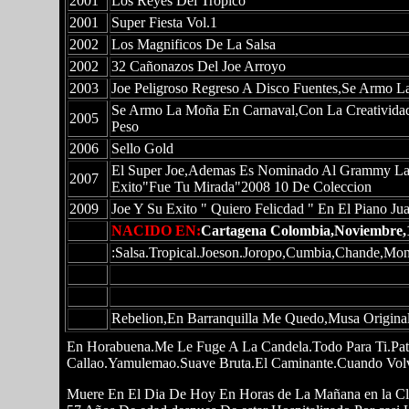
2001
Los Reyes Del Tropico
2001
Super Fiesta Vol.1
2002
Los Magnificos De La Salsa
2002
32 Cañonazos Del Joe Arroyo
2003
Joe Peligroso Regreso A Disco Fuentes,Se Armo L
Se Armo La Moña En Carnaval,Con La Creativida
2005
Peso
2006
Sello Gold
El Super Joe,Ademas Es Nominado Al Grammy Lati
2007
Exito"Fue Tu Mirada"2008 10 De Coleccion
2009
Joe Y Su Exito " Quiero Felicdad " En El Piano Ju
NACIDO EN:
Cartagena Colombia,Noviembre,
:Salsa.Tropical.Joeson.Joropo,Cumbia,Chande,Mo
Rebelion,En Barranquilla Me Quedo,Musa Original
En Horabuena.Me Le Fuge A La Candela.Todo Para Ti.Pat
Callao.Yamulemao.Suave Bruta.El Caminante.Cuando Volv
Muere En El Dia De Hoy En Horas de La Mañana en la Cli