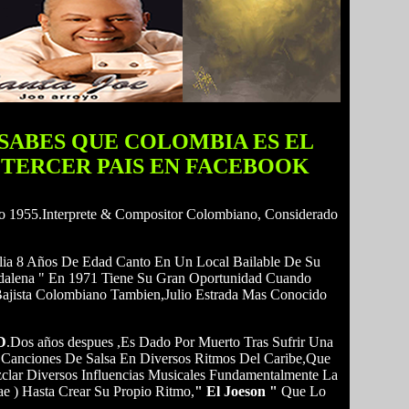
SABES QUE COLOMBIA ES EL
TERCER PAIS EN FACEBOOK
 1955.Interprete & Compositor Colombiano, Considerado
a 8 Años De Edad Canto En Un Local Bailable De Su
gdalena " En 1971 Tiene Su Gran Oportunidad Cuando
ajista Colombiano Tambien,Julio Estrada Mas Conocido
D
.Dos años despues ,Es Dado Por Muerto Tras Sufrir Una
Canciones De Salsa En Diversos Ritmos Del Caribe,Que
ar Diversos Influencias Musicales Fundamentalmente La
e ) Hasta Crear Su Propio Ritmo,
" El Joeson "
Que Lo