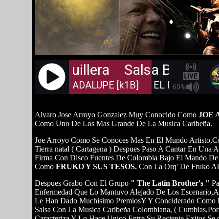
Alvaro Jose Arroyo Gonzalez Muy Conocido Como
JOE
Como Uno De Los Mas Grande De La Musica Caribeña.
Joe Arroyo Como Se Conoces Mas En El Mundo Artisto,C
Tierra natal ( Cartagena ) Despues Paso A Cantar En Un
Firma Con Disco Fuentes De Colombia Bajo El Mando De L
Como
FRUKO Y SUS TESOS.
Con La Orq' De Fruko A
Despues Grabo Con El Grupo
" The Latin Brother's "
Pa
Enfermedad Que Lo Mantuvo Alejado De Los Escenario,Au
Le Han Dado Muchisimo PremiosY Y Conciderado Como El 
Salsa Con La Musica Caribeña Colombiana, ( Cumbias,Porr
Caracteriza Y Lo Hace Unico,Entre Su Reciente Exitos Se 