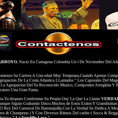
 ARROYO
, Nacio En Cartagena Colombia Un i De Noviembre Del Año
omenzo Su Carrera A Una edad Muy Temprana,Cuando Apenas Cumpli
a Agrupacion De La Costa Atlantica LLamados " Los Caporales Del Ma
a Agrupacion Del Ya Reconocido Musico, Compositor Arreglista Y B
lcanzo Una Gran Fama.
ra Ya despues Comformar Su Propia Orq' La Que La Llamo
VERDA
nque Siguio Grabando Disco.Muchos de Estos Exitos Y Grandisimas 
Rey Del Carnaval De Barranquilla.Con La Verdad Se Dedica A Mezcl
os & Champetas ) Y Con Diversos Ritmos Del caribe ( Socca & Regga
destaca
" La Fundillo Loco ".