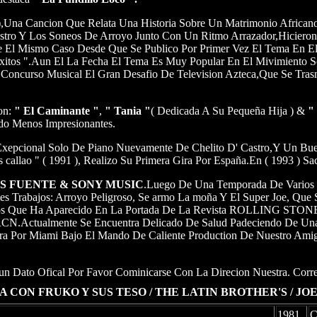
),Una Cancion Que Relata Una Historia Sobre Un Matrimonio African
astro Y Los Soneos De Arroyo Junto Con Un Ritmo Arrazador,Hiciero
de El Mismo Caso Desde Que Se Publico Por Primer Vez El Tema En E
xitos ".Aun El La Fecha El Tema Es Muy Popular En El Mivimiento S
Concurso Musical El Gran Desafio De Television Azteca,Que Se Tra
on:
" El Caminante "
,
" Tania "
( Dedicada A Su Pequeña Hija ) &
" 
do Menos Impresionantes.
Exepcional Solo De Piano Nuevamente De Chelito D' Castro,Y Un Bu
callao " ( 1991 ), Realizo Su Primera Gira Por España.En ( 1993 ) S
S FUENTE & SONY MUSIC
.Luego De Una Temporada De Varios 
Trabajos: Arroyo Peligroso, Se armo La moña Y El Super Joe, Que S
nos Que Ha Aparecido En La Portada De La Revista ROLLING STONE
RCN.Actualmente Se Encuentra Delicado De Salud Padeciendo De Una
ira Por Miami Bajo El Mando De Caliente Production De Nuestro Ami
un Dato Ofical Por Favor Cominicarse Con La Direcion Nuestra. Cor
 CON FRUKO Y SUS TESO / THE LATIN BROTHER'S / JO
1981
C