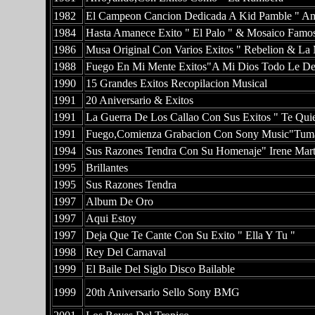
1982
El Campeon Cancion Dedicada A Kid Pamble " Am
1984
Hasta Amanece Exito " El Palo " & Mosaico Famo
1986
Musa Original Con Varios Exitos " Rebelion & La 
1988
Fuego En Mi Mente Exitos"A Mi Dios Todo Le D
1990
15 Grandes Exitos Recopilacion Musical
1991
20 Aniversario & Exitos
1991
La Guerra De Los Callao Con Sus Exitos " Te Qui
1991
Fuego,Comienza Grabacion Con Sony Music"Tum
1994
Sus Razones Tendra Con Su Homenaje" Irene Mart
1995
Brillantes
1995
Sus Razones Tendra
1997
Album De Oro
1997
Aqui Estoy
1997
Deja Que Te Cante Con Su Exito " Ella Y Tu "
1998
Rey Del Carnaval
1999
El Baile Del Siglo Disco Bailable
1999
20th Aniversario Sello Sony BMG