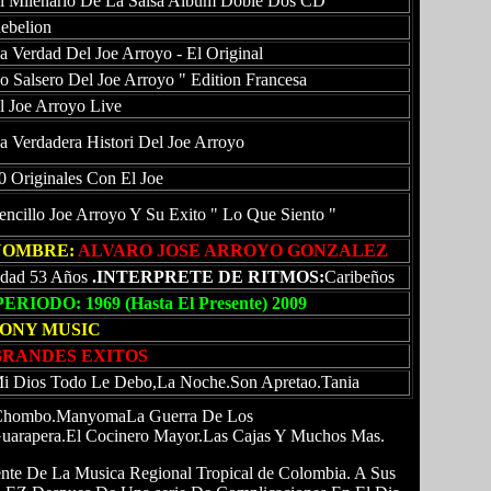
l Milenario De La Salsa Album Doble Dos CD
ebelion
a Verdad Del Joe Arroyo - El Original
o Salsero Del Joe Arroyo " Edition Francesa
l Joe Arroyo Live
a Verdadera Histori Del Joe Arroyo
0 Originales Con El Joe
encillo Joe Arroyo Y Su Exito " Lo Que Siento "
NOMBRE:
ALVARO JOSE ARROYO GONZALEZ
dad 53 Años
.INTERPRETE DE
RITMOS:
Caribeños
PERIODO: 1969 (Hasta El Presente) 2009
SONY MUSIC
GRANDES EXITOS
i Dios Todo Le Debo,La Noche.Son Apretao.Tania
ro Chombo.ManyomaLa Guerra De Los
uarapera.El Cocinero Mayor.Las Cajas Y Muchos Mas.
nte De La Musica Regional Tropical de Colombia. A Sus