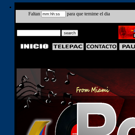
Faltan
para que ternime el dia