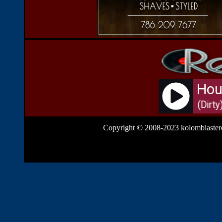
Copyright © 2008-2023 kolombiastere
clickNS4; } else if (document.all&&!document.getElement
Function("alert(message);return false")