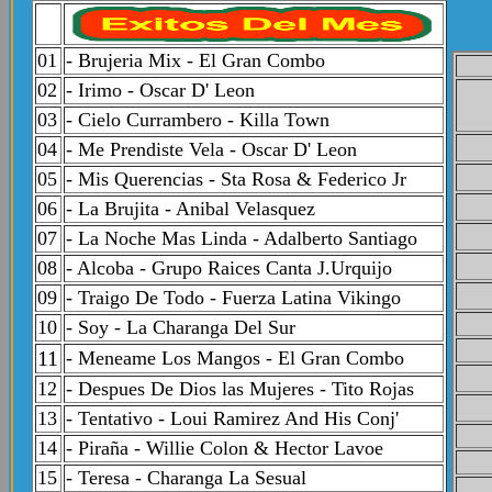
01
- Brujeria Mix - El Gran Combo
02
- Irimo - Oscar D' Leon
03
- Cielo Currambero - Killa Town
04
- Me Prendiste Vela - Oscar D' Leon
05
- Mis Querencias - Sta Rosa & Federico Jr
06
- La Brujita - Anibal Velasquez
07
-
La Noche Mas Linda - Adalberto Santiago
08
-
Alcoba - Grupo Raices Canta J.Urquijo
09
-
Traigo De Todo - Fuerza Latina Vikingo
10
-
Soy - La Charanga Del Sur
11
- Meneame Los Mangos - El Gran Combo
12
-
Despues De Dios las Mujeres - Tito Rojas
13
- Tentativo - Loui Ramirez And His Conj'
14
-
Piraña - Willie Colon & Hector Lavoe
15
- Teresa - Charanga La Sesual